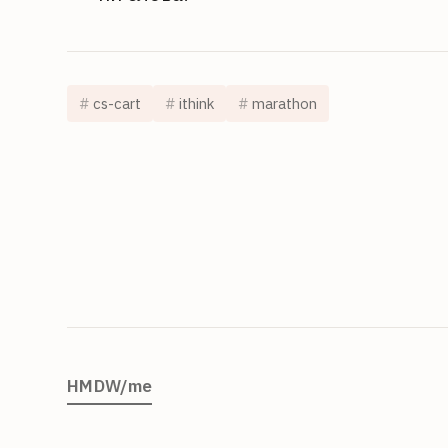
cs-cart
ithink
marathon
HMDW/me