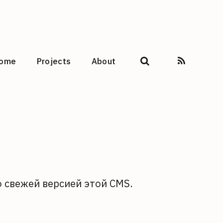
ome
Projects
About
о свежей версией этой CMS.