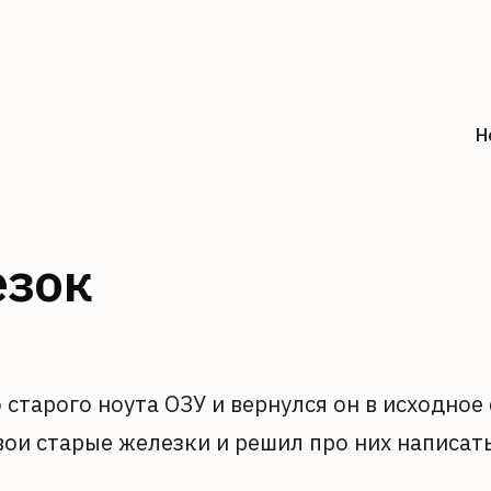
H
езок
 старого ноута ОЗУ и вернулся он в исходное
вои старые железки и решил про них написать
)