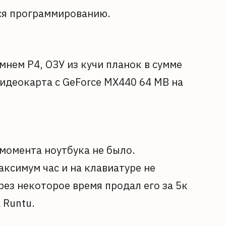
ься программированию.
амнем P4, ОЗУ из кучи планок в сумме
 видеокарта с GeForce MX440 64 MB на
 момента ноутбука не было.
аксимум час и на клавиатуре не
ез некоторое время продал его за 5к
 Runtu.