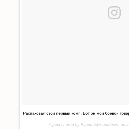
Распаковал свой первый комп. Вот он мой боевой това
A post shared by Раиль (@rhamdeew) on
J