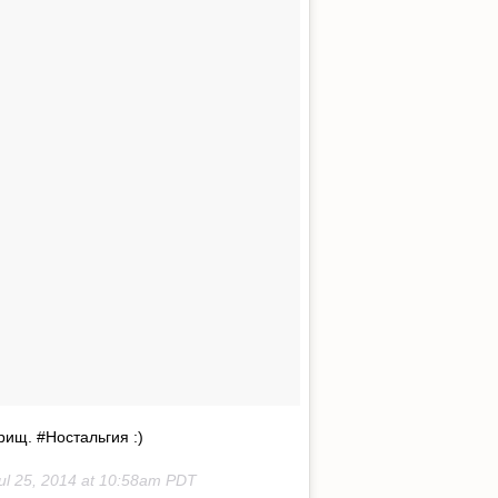
рищ. #Ностальгия :)
ul 25, 2014 at 10:58am PDT