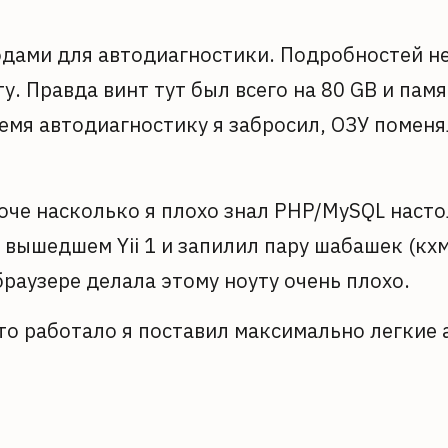
водами для автодиагностики. Подробностей н
 Правда винт тут был всего на 80 GB и памя
ремя автодиагностику я забросил, ОЗУ поменя
оче насколько я плохо знал PHP/MySQL настол
 вышедшем Yii 1 и запилил пару шабашек (кхм
раузере делала этому ноуту очень плохо.
 то работало я поставил максимально легкие 