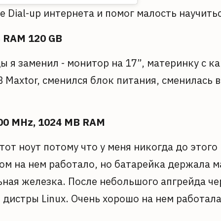
е Dial-up интернета и помог малость научит
B RAM 120 GB
ды я заменил - монитор на 17”, материнку с к
GB Maxtor, сменился блок питания, сменилась
2000 MHz, 1024 MB RAM
тот ноут потому что у меня никогда до этого
елом на нем работало, но батарейка держала м
ная железка. После небольшого апгрейда чер
е дистры Linux. Очень хорошо на нем работала